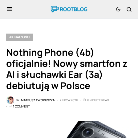
AKTUALNOŚCI
Nothing Phone (4b)
oficjalnie! Nowy smartfon z
AI i słuchawki Ear (3a)
debiutują w Polsce
BY
MATEUSZ TWORUSZKA
7 LIPCA 2026
6 MINUTE READ
1 COMMENT