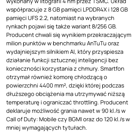
wykonany w litografii 4 nm przez TSMC. Układ
współpracuje z 8 GB pamięci LPDDR4X i 128 GB
pamięci UFS 2.2, natomiast na wybranych
rynkach pojawi się także wariant 8/256 GB.
Producent chwali się wynikiem przekraczającym
milion punktów w benchmarku AnTuTu oraz
wydajniejszym silnikiem AI, który przyspiesza
działanie funkcji sztucznej inteligencji bez
konieczności korzystania z chmury. Smartfon
otrzymał również komorę chłodzącą o
powierzchni 4400 mm², dzięki której podczas
dłuższego obciążenia ma utrzymywać niższą
temperaturę i ograniczać throttling. Producent
deklaruje możliwość grania nawet w 90 kl./s w
Call of Duty: Mobile czy BGMI oraz do 120 kl./s w
mniej wymagających tytułach.