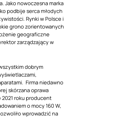
ka. Jako nowoczesna marka
bko podbije serca młodych
wistości. Rynki w Polsce i
rokie grono zorientowanych
ożenie geograficzne
yrektor zarządzający w
e wszystkim dobrym
wyświetlaczami,
aparatami. Firma niedawno
órej skórzana oprawa
e 2021 roku producent
ładowaniem o mocy 160 W,
 pozwoliło wprowadzić na