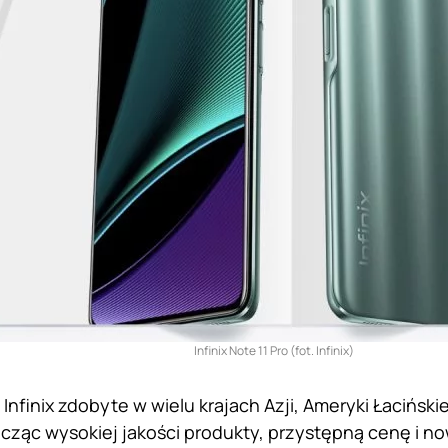
Infinix Note 11 Pro (fot. Infinix)
nfinix zdobyte w wielu krajach Azji, Ameryki Łaciński
ącząc wysokiej jakości produkty, przystępną cenę i 