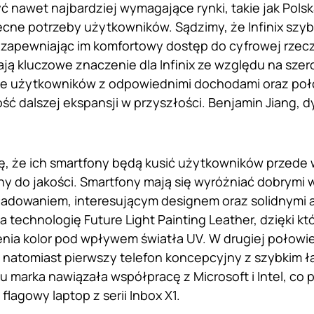
nawet najbardziej wymagające rynki, takie jak Pols
ne potrzeby użytkowników. Sądzimy, że Infinix szy
, zapewniając im komfortowy dostęp do cyfrowej rzeczy
ą kluczowe znaczenie dla Infinix ze względu na sze
ie użytkowników z odpowiednimi dochodami oraz poł
ść dalszej ekspansji w przyszłości. Benjamin Jiang, d
 się, że ich smartfony będą kusić użytkowników przed
y do jakości. Smartfony mają się wyróżniać dobrymi 
ładowaniem, interesującym designem oraz solidnymi 
 technologię Future Light Painting Leather, dzięki kt
nia kolor pod wpływem światła UV. W drugiej połowi
 natomiast pierwszy telefon koncepcyjny z szybkim 
u marka nawiązała współpracę z Microsoft i Intel, co
flagowy laptop z serii Inbox X1.