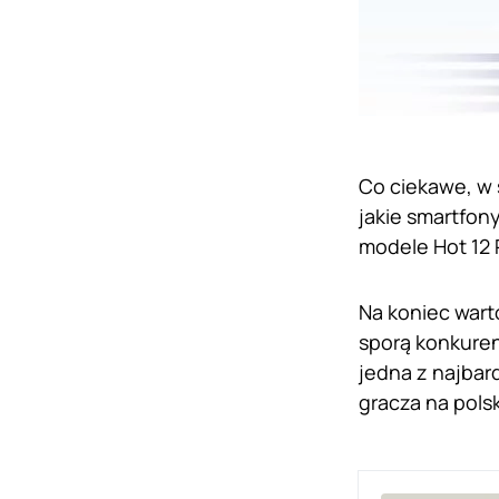
Co ciekawe, w s
jakie smartfon
modele Hot 12 P
Na koniec wart
sporą konkuren
jedna z najba
gracza na pols