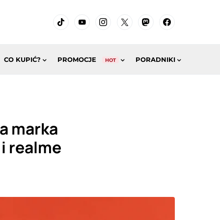
CO KUPIĆ?
PROMOCJE
PORADNIKI
HOT
wa marka
 i realme