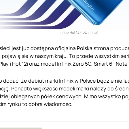
Infinix Hot 12 (fot. Infinix)
ieci jest już dostępna oficjalna Polska strona produce
y pojawią się w naszym kraju. To przede wszystkim seri
lay i Hot 12i oraz model Infinix Zero 5G, Smart 6 i Note 
o dodać, że debiut marki Infinix w Polsce będzie nie 
cję. Ponadto większośc modeli marki należy do średnie
rdziej obleganych półek cenowych. Mimo wszystko po
kim rynku to dobra wiadomość.