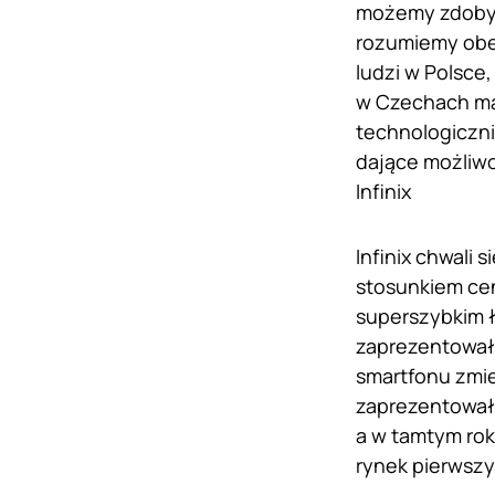
możemy zdobyć 
rozumiemy obec
ludzi w Polsce
w Czechach maj
technologiczn
dające możliwo
Infinix
Infinix chwali
stosunkiem cen
superszybkim 
zaprezentowała
smartfonu zmie
zaprezentował
a w tamtym rok
rynek pierwszy 