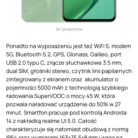
fot. producenta
Ponadto na wyposażeniu jest też WiFi 5, modem
5G, Bluetooth 5.2, GPS, Glonass, Galileo, port
USB 2.0 typu C, złącze słuchawkowe 3.5 mm,
dual SIM, głośniki stereo, czytnik linii papilarnych
zintegrowany z ekranem oraz akumulator o
pojemności 5000 mAh z technologią szybkiego
ładowania SuperVOOC o mocy 45 W, która
pozwala naładować urządzenie do 50% w 27
minut. Smartfon pracuje pod kontrolą Androida
14 z nakładką realme UI 5.0. Całość
charakteryzuje się natomiast obudową z normą
IP54 oraz wymiarami 163×75,5×8 mm i wagą na