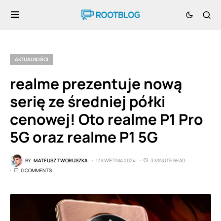
AKTUALNOŚCI
realme prezentuje nową
serię ze średniej półki
cenowej! Oto realme P1 Pro
5G oraz realme P1 5G
BY
MATEUSZ TWORUSZKA
17 KWIETNIA 2024
3 MINUTE READ
0 COMMENTS