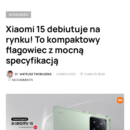
AKTUALNOŚCI
Xiaomi 15 debiutuje na
rynku! To kompaktowy
flagowiec z mocną
specyfikacją
BY
MATEUSZ TWORUSZKA
2 MARCA 2025
2 MINUTE READ
NO COMMENTS