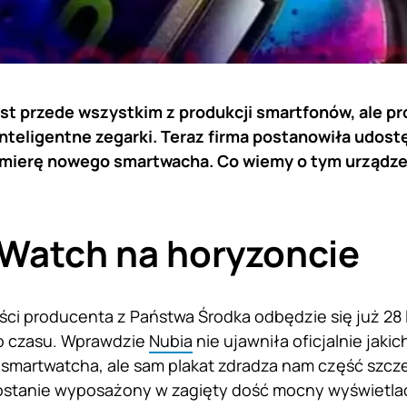
est przede wszystkim z produkcji smartfonów, ale p
inteligentne zegarki. Teraz firma postanowiła udostę
mierę nowego smartwacha. Co wiemy o tym urządze
Watch na horyzoncie
ci producenta z Państwa Środka odbędzie się już 28 l
go czasu. Wprawdzie
Nubia
nie ujawniła oficjalnie jakic
smartwatcha, ale sam plakat zdradza nam część szcz
ostanie wyposażony w zagięty dość mocny wyświetlac