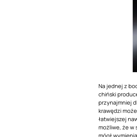
Na jednej z bo
chiński produc
przynajmniej d
krawędzi może
łatwiejszej na
możliwe, że w 
mógł wymieniać