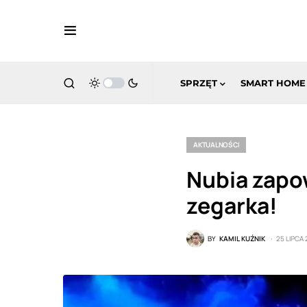
SPRZĘT
SMART HOME
AKTUALNOŚCI
Nubia zapo
zegarka!
BY
KAMIL KUŹNIK
25 LIPCA