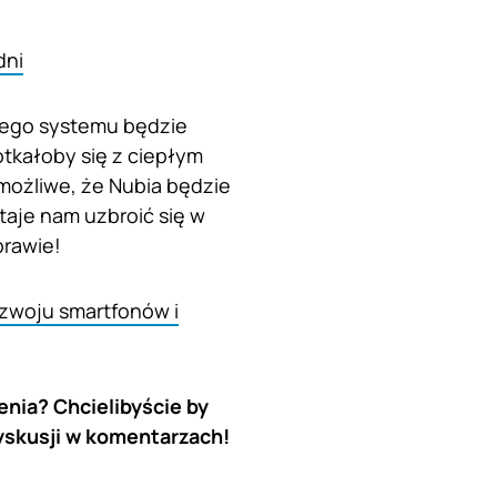
dni
kiego systemu będzie
tkałoby się z ciepłym
możliwe, że Nubia będzie
staje nam uzbroić się w
prawie!
ozwoju smartfonów i
enia? Chcielibyście by
yskusji w komentarzach!