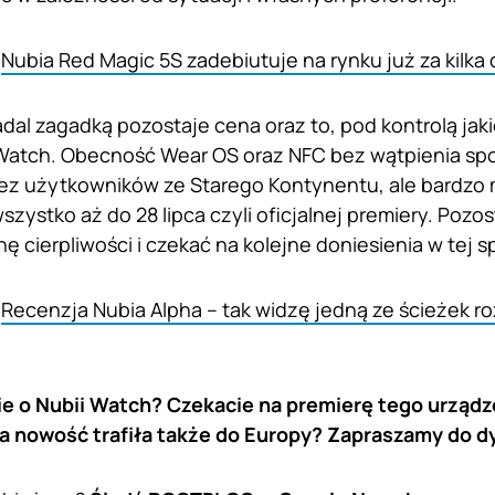
:
Nubia Red Magic 5S zadebiutuje na rynku już za kilka 
nadal zagadką pozostaje cena oraz to, pod kontrolą ja
Watch. Obecność Wear OS oraz NFC bez wątpienia spo
ez użytkowników ze Starego Kontynentu, ale bardzo 
szystko aż do 28 lipca czyli oficjalnej premiery. Pozo
ę cierpliwości i czekać na kolejne doniesienia w tej s
:
Recenzja Nubia Alpha – tak widzę jedną ze ścieżek r
ie o Nubii Watch? Czekacie na premierę tego urządz
 nowość trafiła także do Europy? Zapraszamy do d