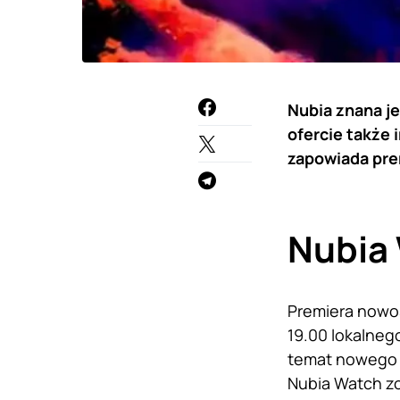
Nubia znana j
ofercie także 
zapowiada pre
Nubia 
Premiera nowoś
19.00 lokalne
temat nowego 
Nubia Watch z