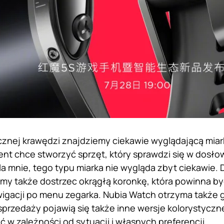
cznej krawędzi znajdziemy ciekawie wyglądającą miar
ent chce stworzyć sprzęt, który sprawdzi się w dosłown
la mnie, tego typu miarka nie wygląda zbyt ciekawie. 
my także dostrzec okrągłą koronkę, która powinna b
wigacji po menu zegarka. Nubia Watch otrzyma także
sprzedaży pojawią się także inne wersje kolorystyczn
 w zależności od sytuacji i własnych preferencji.