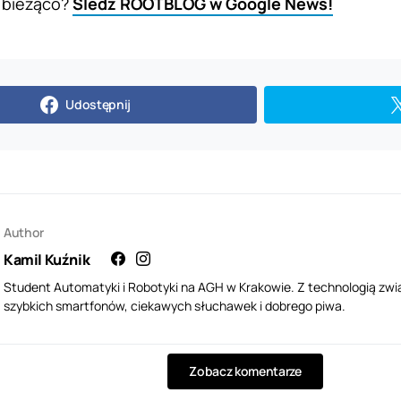
 bieżąco?
Śledź ROOTBLOG w Google News!
Udostępnij
Author
Kamil Kuźnik
Student Automatyki i Robotyki na AGH w Krakowie. Z technologią zwi
szybkich smartfonów, ciekawych słuchawek i dobrego piwa.
Zobacz komentarze