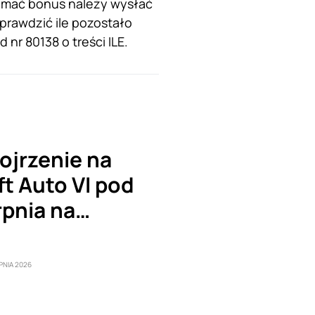
ymać bonus należy wysłać
prawdzić ile pozostało
r 80138 o treści ILE.
ojrzenie na
t Auto VI pod
rpnia na…
PNIA 2026