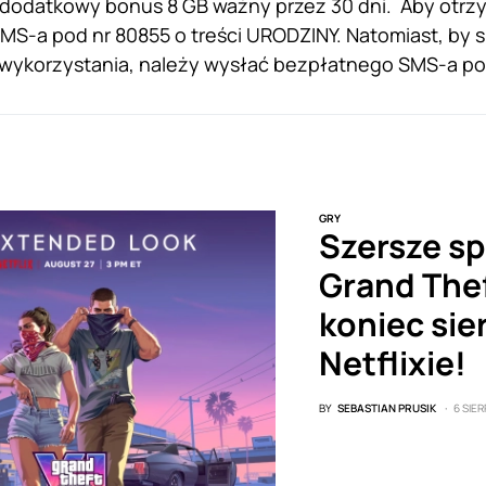
dodatkowy bonus 8 GB ważny przez 30 dni. Aby otrz
S-a pod nr 80855 o treści URODZINY. Natomiast, by s
wykorzystania, należy wysłać bezpłatnego SMS-a pod n
GRY
Szersze sp
Grand Thef
koniec sie
Netflixie!
BY
SEBASTIAN PRUSIK
6 SIER