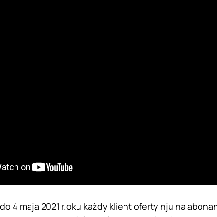
do 4 maja 2021 r.oku każdy klient oferty nju na abona