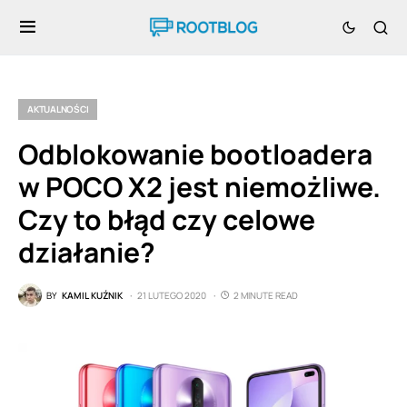
AKTUALNOŚCI
Odblokowanie bootloadera
w POCO X2 jest niemożliwe.
Czy to błąd czy celowe
działanie?
BY
KAMIL KUŹNIK
21 LUTEGO 2020
2 MINUTE READ