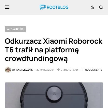
AKTUALNOŚCI
Odkurzacz Xiaomi Roborock
T6 trafił na platformę
crowdfundingową
BY
KAMIL KUŹNIK
20 MARCA 2019
2 MINUTE READ
NO COMMENTS