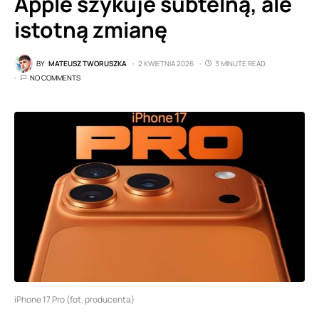
Apple szykuje subtelną, ale
istotną zmianę
BY
MATEUSZ TWORUSZKA
2 KWIETNIA 2026
3 MINUTE READ
NO COMMENTS
iPhone 17 Pro (fot. producenta)