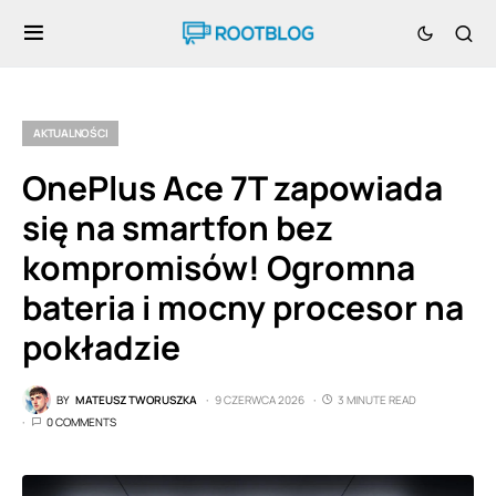
AKTUALNOŚCI
OnePlus Ace 7T zapowiada
się na smartfon bez
kompromisów! Ogromna
bateria i mocny procesor na
pokładzie
BY
MATEUSZ TWORUSZKA
9 CZERWCA 2026
3 MINUTE READ
0 COMMENTS