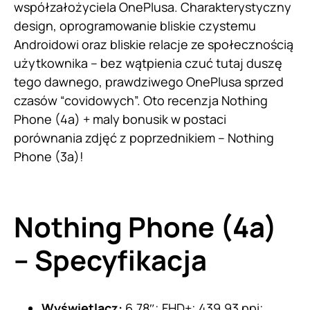
współzałożyciela OnePlusa. Charakterystyczny
design, oprogramowanie bliskie czystemu
Androidowi oraz bliskie relacje ze społecznością
użytkownika – bez wątpienia czuć tutaj duszę
tego dawnego, prawdziwego OnePlusa sprzed
czasów “covidowych”. Oto recenzja Nothing
Phone (4a) + maly bonusik w postaci
porównania zdjęć z poprzednikiem – Nothing
Phone (3a)!
Nothing Phone (4a)
– Specyfikacja
Wyświetlacz:
6,78″; FHD+; 439.93 ppi;