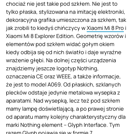
chociaż nie jest takie pod szkłem. Nie jest to
tylko płaska, stylizowana na imitację elektroniki,
dekoracyjna grafika umieszczona za szkłem, tak
jak zrobili to kiedyś chińczycy w
Xiaomi Mi 8 Pro
i
Xiaomi Mi 8 Explorer Edition. Geometrię wzorów i
elementów pod szkłem widać gołym okiem
kiedy odbija się od nich światło i daje wyraźne
wrażenie głębi. Na dolnej części urządzenia
znajdziemy jeszcze logotyp Nothing,
oznaczenia CE oraz WEEE, a także informacje,
że jest to model A069. Od płaskich, szklanych
plecków odstaje jedynie metalowa wysepka z
aparatami. Nad wysepką, lecz też pod szkłem
mamy lampę doświetlającą, a po prawej stronie
od aparatu mamy kolejny charakterystyczny dla
marki Nothing element – Glyph Interface. Tym
razem Glyph pojawia się w formie 7