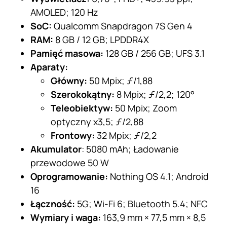
AMOLED; 120 Hz
SoC:
Qualcomm Snapdragon 7S Gen 4
RAM:
8 GB / 12 GB; LPDDR4X
Pamięć masowa:
128 GB / 256 GB; UFS 3.1
Aparaty:
Główny:
50 Mpix; ƒ/1,88
Szerokokątny:
8 Mpix; ƒ/2,2; 120­°
Teleobiektyw:
50 Mpix; Zoom
optyczny x3,5; ƒ/2,88
Frontowy:
32 Mpix; ƒ/2,2
Akumulator
: 5080 mAh; Ładowanie
przewodowe 50 W
Oprogramowanie:
Nothing OS 4.1; Android
16
Łączność:
5G; Wi-Fi 6; Bluetooth 5.4; NFC
Wymiary i waga:
163,9 mm × 77,5 mm × 8,5