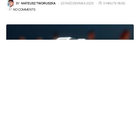
BY
MATEUSZ TWORUSZKA
20 PAŹDZIERNIKA 2025
3 MINUTE READ
NO COMMENTS
fot. producenta
Spis treści