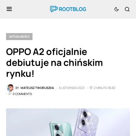
AKTUALNOŚCI
OPPO A2 oficjalnie
debiutuje na chińskim
rynku!
BY
MATEUSZ TWORUSZKA
8 LISTOPADA 2023
2 MINUTE READ
0 COMMENTS