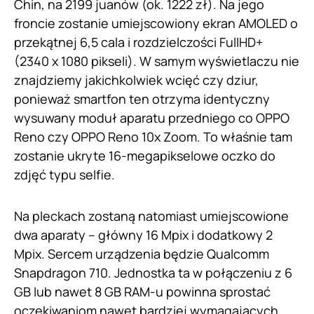
Chin, na 2199 juanów (ok. 1222 zł). Na jego
froncie zostanie umiejscowiony ekran AMOLED o
przekątnej 6,5 cala i rozdzielczości FullHD+
(2340 x 1080 pikseli). W samym wyświetlaczu nie
znajdziemy jakichkolwiek wcięć czy dziur,
ponieważ smartfon ten otrzyma identyczny
wysuwany moduł aparatu przedniego co OPPO
Reno czy OPPO Reno 10x Zoom. To właśnie tam
zostanie ukryte 16-megapikselowe oczko do
zdjęć typu selfie.
Na pleckach zostaną natomiast umiejscowione
dwa aparaty – główny 16 Mpix i dodatkowy 2
Mpix. Sercem urządzenia będzie Qualcomm
Snapdragon 710. Jednostka ta w połączeniu z 6
GB lub nawet 8 GB RAM-u powinna sprostać
oczekiwaniom nawet bardziej wymagających