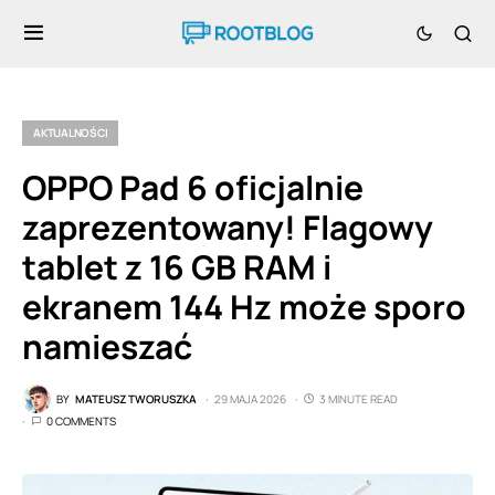
AKTUALNOŚCI
OPPO Pad 6 oficjalnie
zaprezentowany! Flagowy
tablet z 16 GB RAM i
ekranem 144 Hz może sporo
namieszać
BY
MATEUSZ TWORUSZKA
29 MAJA 2026
3 MINUTE READ
0 COMMENTS