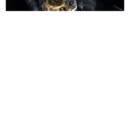
Jeden z użytkowników smartfonów Apple i
posiadacz dość pokaźnego portfela kryptowalut
zainstalował niedawno aplikację, która
pozbawiła go szybko dorobku jego życia…
Jedna aplikacja,