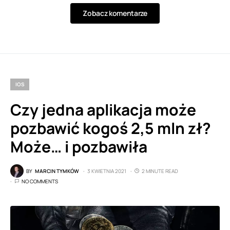
Zobacz komentarze
IOS
Czy jedna aplikacja może
pozbawić kogoś 2,5 mln zł?
Może… i pozbawiła
BY
MARCIN TYMKÓW
3 KWIETNIA 2021
2 MINUTE READ
NO COMMENTS