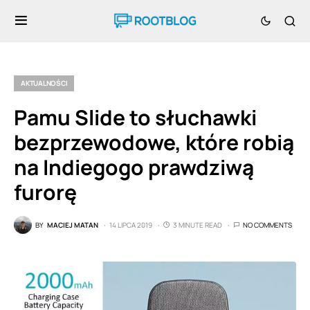
AKTUALNOŚCI
Pamu Slide to słuchawki
bezprzewodowe, które robią
na Indiegogo prawdziwą
furorę
BY
MACIEJ MATAN
14 LIPCA 2019
3 MINUTE READ
NO COMMENTS