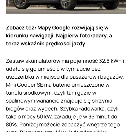
Zobacz też:
Mapy Google rozwijają się w
kierunku nawigacji. Najpierw fotoradary, a
teraz wskaźnik prędkości jazdy
Zestaw akumulatorów ma pojemność 32,6 kWh i
udało się go umieścić w tym aucie bez
uszczerbku w miejscu dla pasażerów i bagażów.
Mini Cooper SE ma baterie umieszczone w
tunelu środkowym, czyli tam gdzie w
spalinowym wariancie znajduje się skrzynia
biegów oraz wydech. Szybka ładowarka, czyli
taka o mocy 50 kW, załaduje je w 35 minut do
80%. Poniżej możecie zobaczyć wnętrze tego