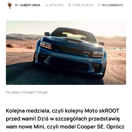
BY
HUBERT ORDA
14 LIPCA 2019
3 MINUTE READ
NO COMMENTS
Na zdjęciu Dodge Charger.
Kolejna niedziela, czyli kolejny Moto skROOT
przed wami! Dziś w szczegółach przedstawię
wam nowe Mini, czyli model Cooper SE. Oprócz