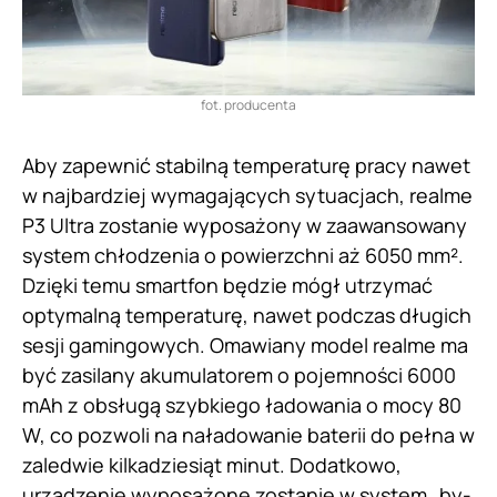
fot. producenta
Aby zapewnić stabilną temperaturę pracy nawet
w najbardziej wymagających sytuacjach, realme
P3 Ultra zostanie wyposażony w zaawansowany
system chłodzenia o powierzchni aż 6050 mm².
Dzięki temu smartfon będzie mógł utrzymać
optymalną temperaturę, nawet podczas długich
sesji gamingowych. Omawiany model realme ma
być zasilany akumulatorem o pojemności 6000
mAh z obsługą szybkiego ładowania o mocy 80
W, co pozwoli na naładowanie baterii do pełna w
zaledwie kilkadziesiąt minut. Dodatkowo,
urządzenie wyposażone zostanie w system „by-