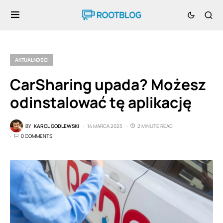
AKTUALNOŚCI
CarSharing upada? Możesz
odinstalować tę aplikację
BY
KAROL GODLEWSKI
14 MARCA 2025
2 MINUTE READ
0 COMMENTS