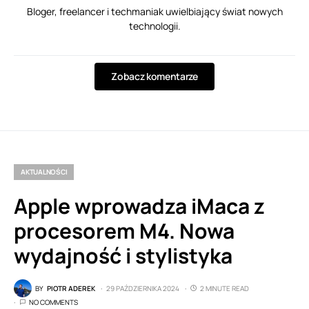
Bloger, freelancer i techmaniak uwielbiający świat nowych
technologii.
Zobacz komentarze
AKTUALNOŚCI
Apple wprowadza iMaca z
procesorem M4. Nowa
wydajność i stylistyka
BY
PIOTR ADEREK
29 PAŹDZIERNIKA 2024
2 MINUTE READ
NO COMMENTS