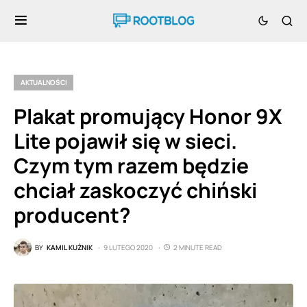
AKTUALNOŚCI
Plakat promujący Honor 9X
Lite pojawił się w sieci.
Czym tym razem będzie
chciał zaskoczyć chiński
producent?
BY
KAMIL KUŹNIK
9 LUTEGO 2020
2 MINUTE READ