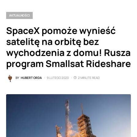
AKTUALNOŚCI
SpaceX pomoże wynieść
satelitę na orbitę bez
wychodzenia z domu! Rusza
program Smallsat Rideshare
BY
HUBERT ORDA
9 LUTEGO 2020
2 MINUTE READ