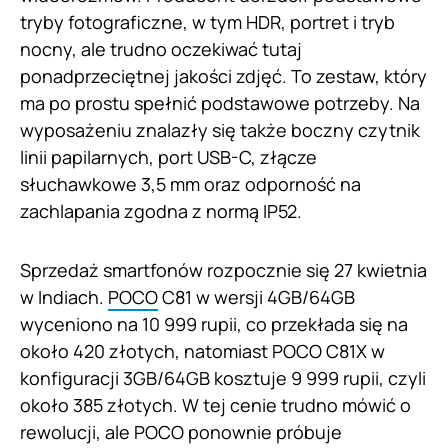
tryby fotograficzne, w tym HDR, portret i tryb
nocny, ale trudno oczekiwać tutaj
ponadprzeciętnej jakości zdjęć. To zestaw, który
ma po prostu spełnić podstawowe potrzeby. Na
wyposażeniu znalazły się także boczny czytnik
linii papilarnych, port USB-C, złącze
słuchawkowe 3,5 mm oraz odporność na
zachlapania zgodna z normą IP52.
Sprzedaż smartfonów rozpocznie się 27 kwietnia
w Indiach.
POCO
C81 w wersji 4GB/64GB
wyceniono na 10 999 rupii, co przekłada się na
około 420 złotych, natomiast POCO C81X w
konfiguracji 3GB/64GB kosztuje 9 999 rupii, czyli
około 385 złotych. W tej cenie trudno mówić o
rewolucji, ale POCO ponownie próbuje