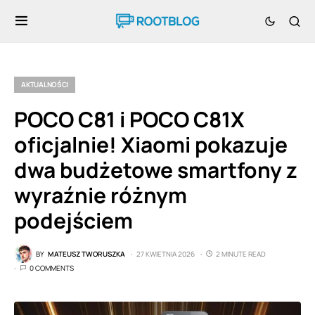
AKTUALNOŚCI
POCO C81 i POCO C81X
oficjalnie! Xiaomi pokazuje
dwa budżetowe smartfony z
wyraźnie różnym
podejściem
BY
MATEUSZ TWORUSZKA
27 KWIETNIA 2026
2 MINUTE READ
0 COMMENTS