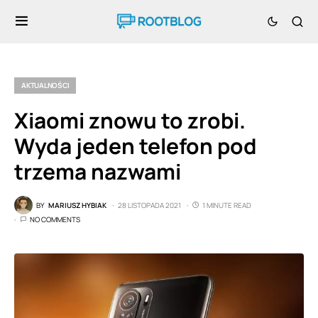
AKTUALNOŚCI
Xiaomi znowu to zrobi.
Wyda jeden telefon pod
trzema nazwami
BY
MARIUSZ HYBIAK
28 LISTOPADA 2021
1 MINUTE READ
NO COMMENTS