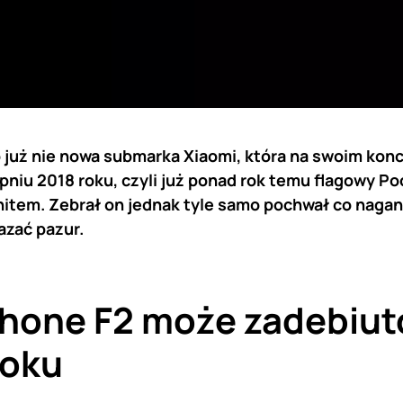
już nie nowa submarka Xiaomi, która na swoim konc
niu 2018 roku, czyli już ponad rok temu flagowy Po
hitem. Zebrał on jednak tyle samo pochwał co naga
azać pazur.
hone F2 może zadebiu
roku