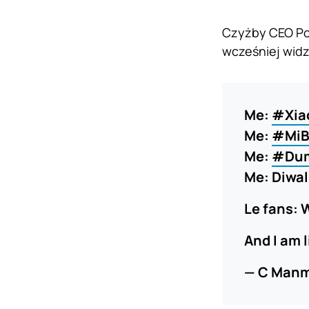
Czyżby CEO Poc
wcześniej widz
Me:
#Xia
Me:
#MiB
Me:
#Dum
Me: Diwali
Le fans:
And I am l
— C Man