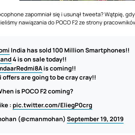
ophone zapomniał się i usunął tweeta? Wątpię, gdyż
ieliśmy nawiązania do POCO F2 ze strony pracowników
omi
India has sold 100 Million Smartphones!!
and
4 is on sale today!!
daarRedmi8A
is coming!!
 offers are going to be cray cray!!
 When is POCO F2 coming?
ike :
pic.twitter.com/EliegP0crg
mohan (@cmanmohan)
September 19, 2019