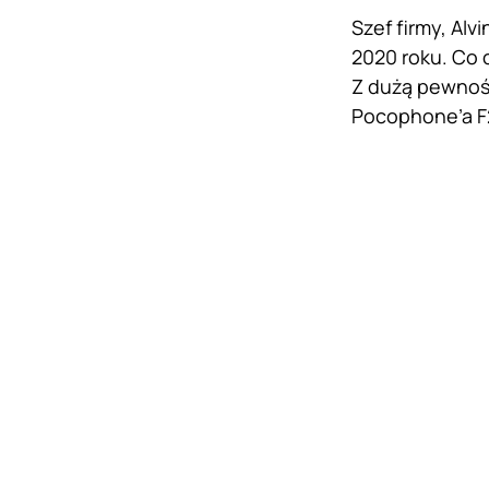
Szef firmy, Al
2020 roku. Co c
Z dużą pewnośc
Pocophone’a F