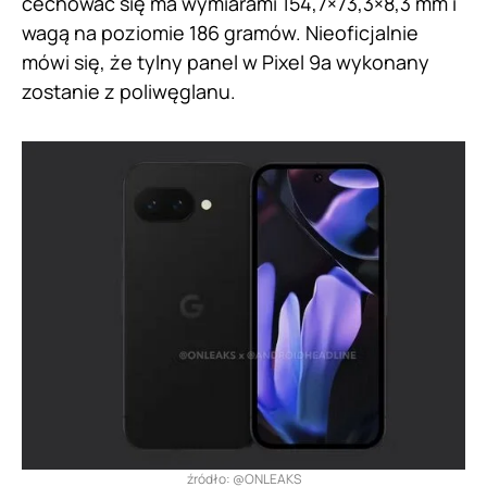
cechować się ma wymiarami 154,7×73,3×8,3 mm i
wagą na poziomie 186 gramów. Nieoficjalnie
mówi się, że tylny panel w Pixel 9a wykonany
zostanie z poliwęglanu.
źródło: @ONLEAKS