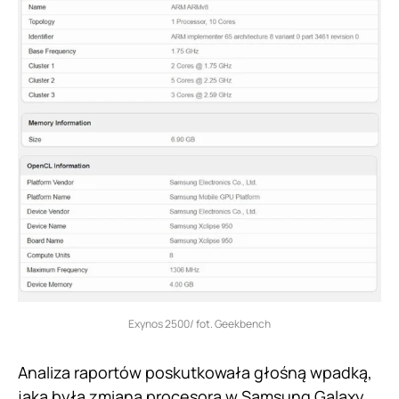
Exynos 2500/ fot. Geekbench
Analiza raportów poskutkowała głośną wpadką,
jaką była zmiana procesora w
Samsung Galaxy