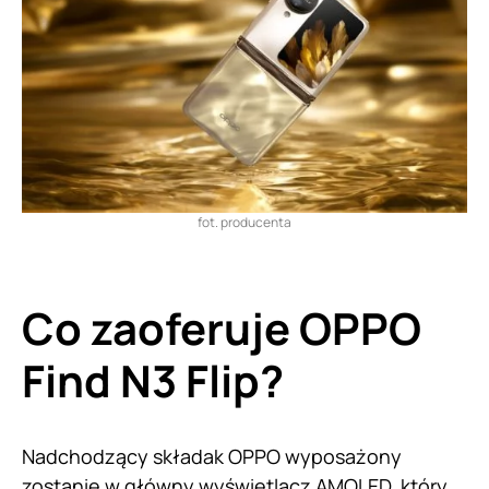
fot. producenta
Co zaoferuje OPPO
Find N3 Flip?
Nadchodzący składak OPPO wyposażony
zostanie w główny wyświetlacz AMOLED, który