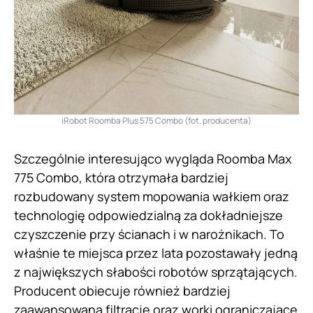
iRobot Roomba Plus 575 Combo (fot. producenta)
Szczególnie interesująco wygląda Roomba Max
775 Combo, która otrzymała bardziej
rozbudowany system mopowania wałkiem oraz
technologię odpowiedzialną za dokładniejsze
czyszczenie przy ścianach i w narożnikach. To
właśnie te miejsca przez lata pozostawały jedną
z największych słabości robotów sprzątających.
Producent obiecuje również bardziej
zaawansowaną filtrację oraz worki ograniczające