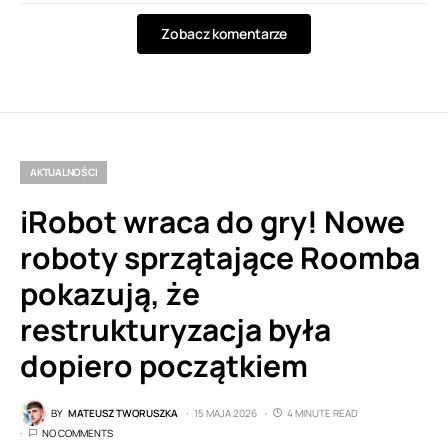
Zobacz komentarze
AKTUALNOŚCI
iRobot wraca do gry! Nowe
roboty sprzątające Roomba
pokazują, że
restrukturyzacja była
dopiero początkiem
BY
MATEUSZ TWORUSZKA
15 MAJA 2026
4 MINUTE READ
NO COMMENTS