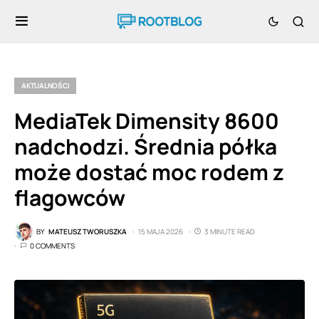
AKTUALNOŚCI
MediaTek Dimensity 8600
nadchodzi. Średnia półka
może dostać moc rodem z
flagowców
BY
MATEUSZ TWORUSZKA
15 MAJA 2026
3 MINUTE READ
0 COMMENTS