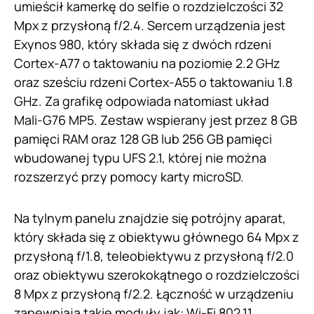
umieścił kamerkę do selfie o rozdzielczości 32
Mpx z przysłoną f/2.4. Sercem urządzenia jest
Exynos 980, który składa się z dwóch rdzeni
Cortex-A77 o taktowaniu na poziomie 2.2 GHz
oraz sześciu rdzeni Cortex-A55 o taktowaniu 1.8
GHz. Za grafikę odpowiada natomiast układ
Mali-G76 MP5. Zestaw wspierany jest przez 8 GB
pamięci RAM oraz 128 GB lub 256 GB pamięci
wbudowanej typu UFS 2.1, której nie można
rozszerzyć przy pomocy karty microSD.
Na tylnym panelu znajdzie się potrójny aparat,
który składa się z obiektywu głównego 64 Mpx z
przysłoną f/1.8, teleobiektywu z przysłoną f/2.0
oraz obiektywu szerokokątnego o rozdzielczości
8 Mpx z przysłoną f/2.2. Łączność w urządzeniu
zapewniają takie moduły jak: Wi-Fi 802.11