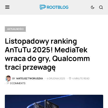
AKTUALNOŚCI
Listopadowy ranking
AnTuTu 2025! MediaTek
wraca do gry, Qualcomm
traci przewagę
BY
MATEUSZ TWORUSZKA
4 GRUDNIA 2025
4 MINUTE READ
0 COMMENTS