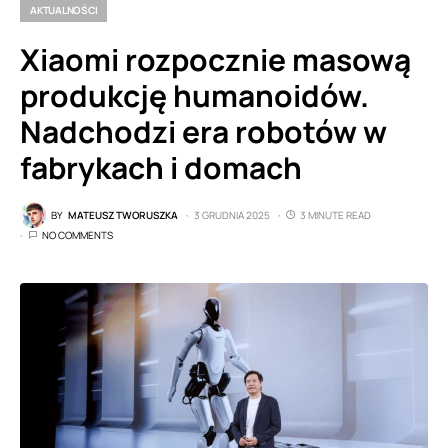
AKTUALNOŚCI
Xiaomi rozpocznie masową
produkcję humanoidów.
Nadchodzi era robotów w
fabrykach i domach
BY
MATEUSZ TWORUSZKA
3 GRUDNIA 2025
3 MINUTE READ
NO COMMENTS