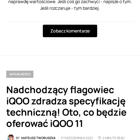
naprawdę wartościowe. Jeśli coś go zachwyci - napisze o tym.
Jeśli rozczaruje - tym bardziej.
Zobacz komentarze
AKTUALNOŚCI
Nadchodzący flagowiec
iQOO zdradza specyfikację
techniczną! Oto, co będzie
oferować iQOO 11
BY
MATEUSZ TWORUSZKA
31 PAŹDZIERNIKA 2022
2 MINUTE READ