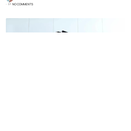
NO COMMENTS
iQOO 10 Pro (fot. producenta)
iQOO to submarka
vivo
, która oferuje świetnie
wyposażone smartfony w niewygórowanych
cenach. Nowymi przedstawicielami marki ma być