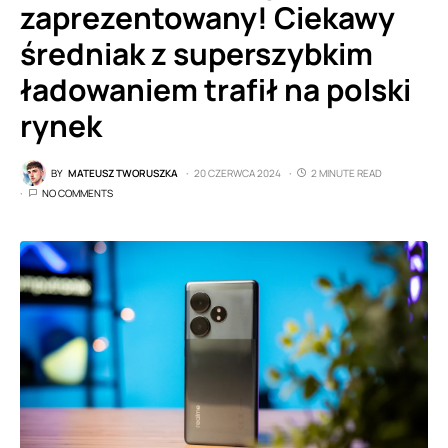
zaprezentowany! Ciekawy
średniak z superszybkim
ładowaniem trafił na polski
rynek
BY
MATEUSZ TWORUSZKA
20 CZERWCA 2024
2 MINUTE READ
NO COMMENTS