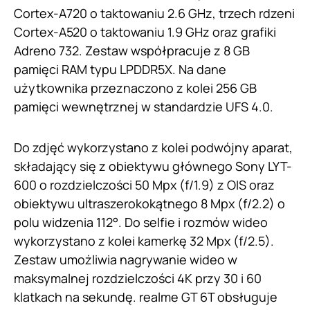
Cortex-A720 o taktowaniu 2.6 GHz, trzech rdzeni
Cortex-A520 o taktowaniu 1.9 GHz oraz grafiki
Adreno 732. Zestaw współpracuje z 8 GB
pamięci RAM typu LPDDR5X. Na dane
użytkownika przeznaczono z kolei 256 GB
pamięci wewnętrznej w standardzie UFS 4.0.
Do zdjęć wykorzystano z kolei podwójny aparat,
składający się z obiektywu głównego Sony LYT-
600 o rozdzielczości 50 Mpx (f/1.9) z OIS oraz
obiektywu ultraszerokokątnego 8 Mpx (f/2.2) o
polu widzenia 112°. Do selfie i rozmów wideo
wykorzystano z kolei kamerkę 32 Mpx (f/2.5).
Zestaw umożliwia nagrywanie wideo w
maksymalnej rozdzielczości 4K przy 30 i 60
klatkach na sekundę. realme GT 6T obsługuje