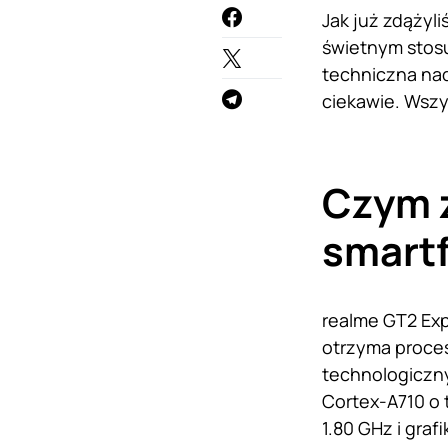
Jak już zdążyl
świetnym stosu
techniczna n
ciekawie. Wszy
Czym 
smart
realme GT2 Exp
otrzyma proce
technologiczny
Cortex-A710 o 
1.80 GHz i gra