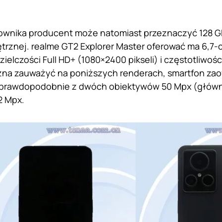
ownika producent może natomiast przeznaczyć 128 GB
rznej. realme GT2 Explorer Master oferować ma 6,7-
ielczości Full HD+ (1080×2400 pikseli) i częstotliwoś
żna zauważyć na poniższych renderach, smartfon zaof
 prawdopodobnie z dwóch obiektywów 50 Mpx (główny
2 Mpx.