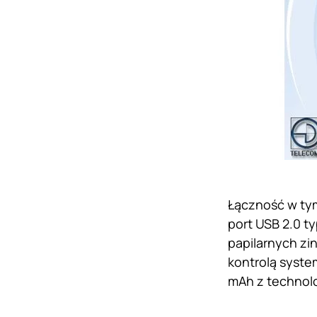
Łączność w tym
port USB 2.0 ty
papilarnych zi
kontrolą syste
mAh z technol