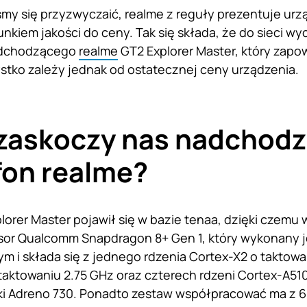
iśmy się przyzwyczaić, realme z reguły prezentuje ur
nkiem jakości do ceny. Tak się składa, że do sieci wy
adchodzącego
realme
GT2 Explorer Master, który zapo
stko zależy jednak od ostatecznej ceny urządzenia.
zaskoczy nas nadchodz
fon realme?
lorer Master pojawił się w bazie tenaa, dzięki czemu
sor Qualcomm Snapdragon 8+ Gen 1, który wykonany j
m i składa się z jednego rdzenia Cortex-X2 o taktowan
taktowaniu 2.75 GHz oraz czterech rdzeni Cortex-A51
fiki Adreno 730. Ponadto zestaw współpracować ma z 6 