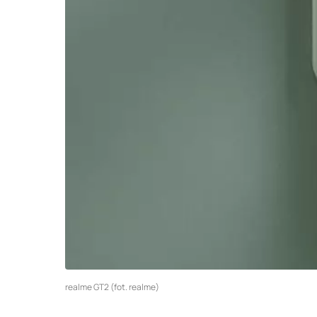
realme GT2 (fot. realme)