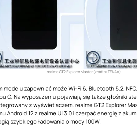
realme GT2 Explorer Master (źródło: TENAA)
 modelu zapewniać może Wi-Fi 6, Bluetooth 5.2, NFC
pu C. Na wyposażeniu pojawiają się także głośniki ster
ntegrowany z wyświetlaczem. realme GT2 Explorer Ma
mu Android 12 z realme UI 3.0 i czerpać energię z aku
ogią szybkiego ładowania o mocy 100W.