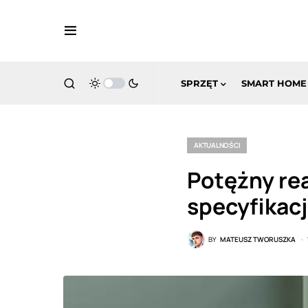
SPRZĘT
SMART HOME
AKTUALNOŚCI
Potężny re
specyfikacj
BY
MATEUSZ TWORUSZKA