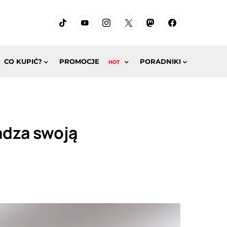
CO KUPIĆ?
PROMOCJE
PORADNIKI
HOT
adza swoją