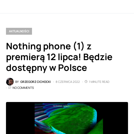
AKTUALNOŚCI
Nothing phone (1) z
premierą 12 lipca! Będzie
dostępny w Polsce
BY
GRZEGORZ CICHOCKI
8 CZERWCA 2022
1 MINUTE READ
NO COMMENTS