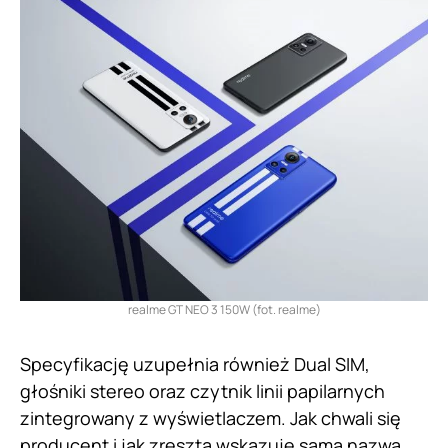
realme GT NEO 3 150W (fot. realme)
Specyfikację uzupełnia również Dual SIM,
głośniki stereo oraz czytnik linii papilarnych
zintegrowany z wyświetlaczem. Jak chwali się
producent i jak zresztą wskazuje sama nazwa,