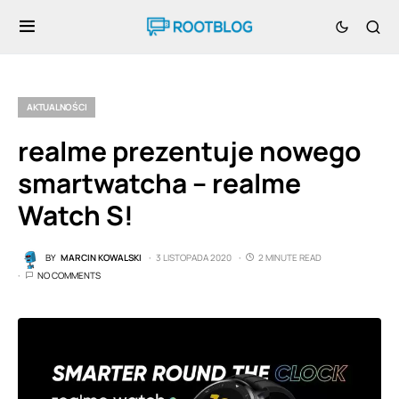
AKTUALNOŚCI
realme prezentuje nowego
smartwatcha – realme
Watch S!
BY
MARCIN KOWALSKI
3 LISTOPADA 2020
2 MINUTE READ
NO COMMENTS