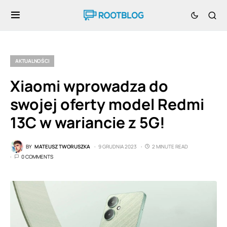
AKTUALNOŚCI
Xiaomi wprowadza do
swojej oferty model Redmi
13C w wariancie z 5G!
BY
MATEUSZ TWORUSZKA
9 GRUDNIA 2023
2 MINUTE READ
0 COMMENTS