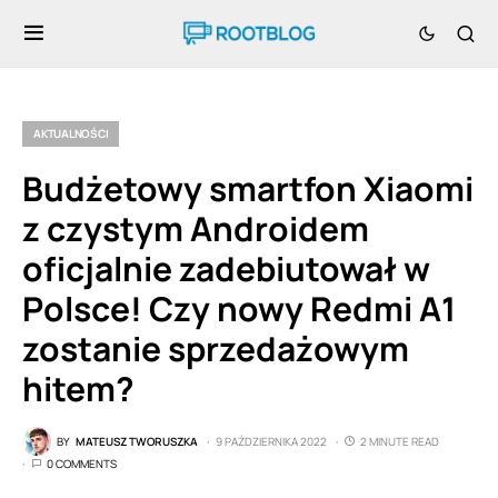
AKTUALNOŚCI
Budżetowy smartfon Xiaomi
z czystym Androidem
oficjalnie zadebiutował w
Polsce! Czy nowy Redmi A1
zostanie sprzedażowym
hitem?
BY
MATEUSZ TWORUSZKA
9 PAŹDZIERNIKA 2022
2 MINUTE READ
0 COMMENTS