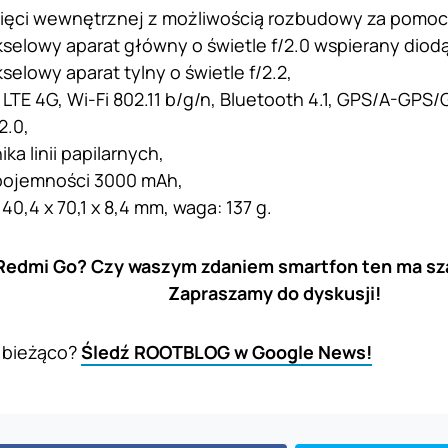
ięci wewnętrznej z możliwością rozbudowy za pomocą 
selowy aparat główny o świetle f/2.0 wspierany diodą
elowy aparat tylny o świetle f/2.2,
 LTE 4G, Wi-Fi 802.11 b/g/n, Bluetooth 4.1, GPS/A-GPS
2.0,
ka linii papilarnych,
 pojemności 3000 mAh,
40,4 x 70,1 x 8,4 mm, waga: 137 g.
 Redmi Go? Czy waszym zdaniem smartfon ten ma sz
Zapraszamy do dyskusji!
 bieżąco?
Śledź ROOTBLOG w Google News!