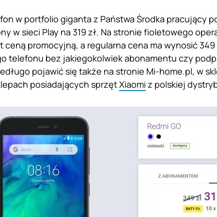
fon w portfolio giganta z Państwa Środka pracujący p
y w sieci Play na 319 zł. Na stronie fioletowego oper
st ceną promocyjną, a regularna cena ma wynosić 349 z
o telefonu bez jakiegokolwiek abonamentu czy pod
iedługo pojawić się także na stronie Mi-home.pl, w s
klepach posiadających sprzęt
Xiaomi
z polskiej dystryb