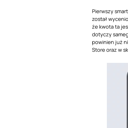
Pierwszy smart
został wycenion
że kwota ta je
dotyczy sameg
powinien już n
Store oraz w s