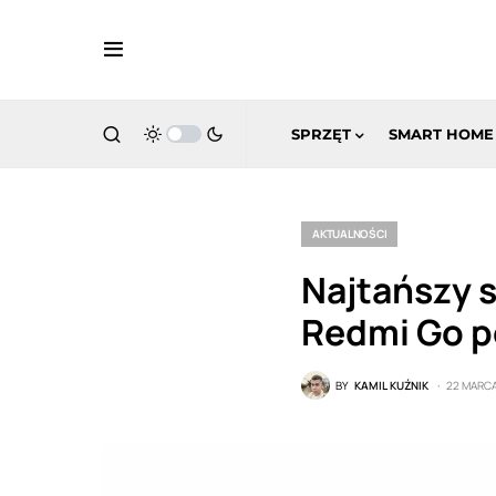
SPRZĘT
SMART HOME
AKTUALNOŚCI
Najtańszy s
Redmi Go po
BY
KAMIL KUŹNIK
22 MARCA