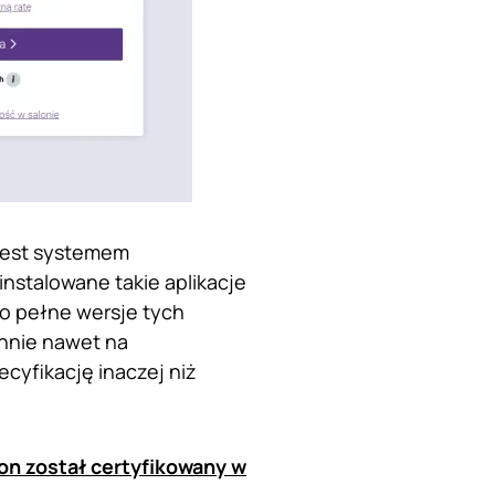
 jest systemem
nstalowane takie aplikacje
to pełne wersje tych
ynnie nawet na
cyfikację inaczej niż
fon został certyfikowany w