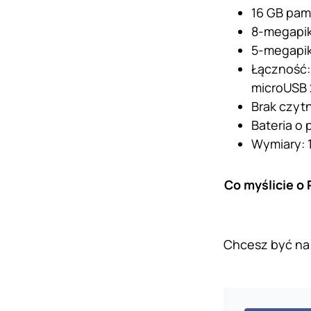
16 GB pam
8-megapik
5-megapiks
Łączność:
microUSB 
Brak czytni
Bateria o
Wymiary: 1
Co myślicie o
Chcesz być na