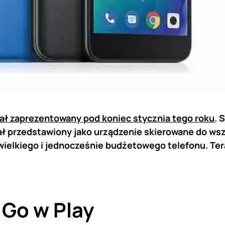
ał zaprezentowany pod koniec stycznia tego roku
. 
ał przedstawiony jako urządzenie skierowane do wsz
ielkiego i jednocześnie budżetowego telefonu. Tera
Go w Play