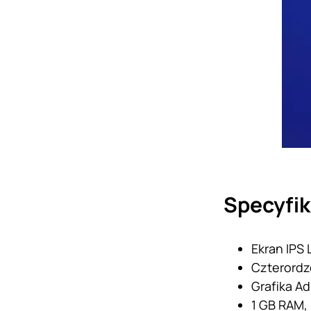
Specyfik
Ekran IPS 
Czterordz
Grafika A
1 GB RAM,