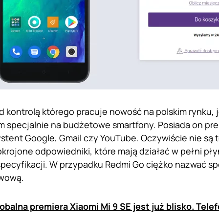
d kontrolą którego pracuje nowość na polskim rynku,
specjalnie na budżetowe smartfony. Posiada on prei
ystent Google, Gmail czy YouTube. Oczywiście nie są 
h okrojone odpowiedniki, które mają działać w pełni pł
ecyfikacji. W przypadku Redmi Go ciężko nazwać spe
awową.
obalna premiera Xiaomi Mi 9 SE jest już blisko. Tele