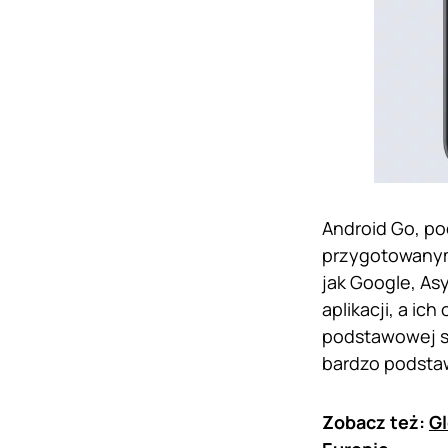
Android Go, po
przygotowanym 
jak Google, As
aplikacji, a ic
podstawowej sp
bardzo podst
Zobacz też:
Gl