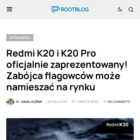
AKTUALNOŚCI
Redmi K20 i K20 Pro
oficjalnie zaprezentowany!
Zabójca flagowców może
namieszać na rynku
BY
KAMIL KUŹNIK
28 MAJA 2019
3 MINUTE READ
NO COMMENTS