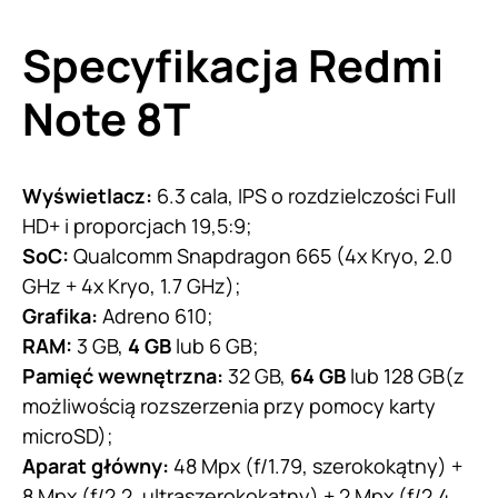
Specyfikacja Redmi
Note 8T
Wyświetlacz:
6.3 cala, IPS o rozdzielczości Full
HD+ i proporcjach 19,5:9;
SoC:
Qualcomm Snapdragon 665 (4x Kryo, 2.0
GHz + 4x Kryo, 1.7 GHz);
Grafika:
Adreno 610;
RAM:
3 GB,
4 GB
lub 6 GB;
Pamięć wewnętrzna:
32 GB,
64 GB
lub 128 GB(z
możliwością rozszerzenia przy pomocy karty
microSD);
Aparat główny:
48 Mpx (f/1.79, szerokokątny) +
8 Mpx (f/2.2, ultraszerokokątny) + 2 Mpx (f/2.4,