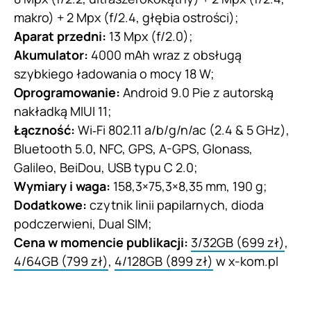
makro) + 2 Mpx (f/2.4, głębia ostrości);
Aparat przedni:
13 Mpx (f/2.0);
Akumulator:
4000 mAh wraz z obsługą
szybkiego ładowania o mocy 18 W;
Oprogramowanie:
Android 9.0 Pie z autorską
nakładką MIUI 11;
Łączność:
Wi‑Fi 802.11 a/b/g/n/ac (2.4 & 5 GHz),
Bluetooth 5.0, NFC, GPS, A-GPS, Glonass,
Galileo, BeiDou, USB typu C 2.0;
Wymiary i waga:
158,3×75,3×8,35 mm, 190 g;
Dodatkowe:
czytnik linii papilarnych, dioda
podczerwieni, Dual SIM;
Cena w momencie publikacji:
3/32GB (699 zł)
,
4/64GB (799 zł)
,
4/128GB (899 zł)
w x-kom.pl