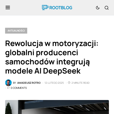
AKTUALNOŚCI
Rewolucja w motoryzacji:
globalni producenci
samochodów integrują
modele AI DeepSeek
BY
AMADEUSZ ROTRO
12 LUTEGO 2025
2 MINUTE READ
0 COMMENTS