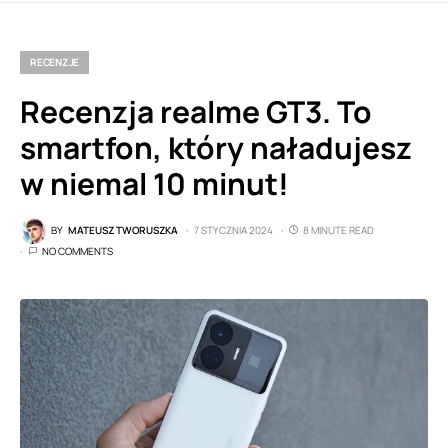
RECENZJE
Recenzja realme GT3. To
smartfon, który naładujesz
w niemal 10 minut!
BY
MATEUSZ TWORUSZKA
7 STYCZNIA 2024
8 MINUTE READ
NO COMMENTS