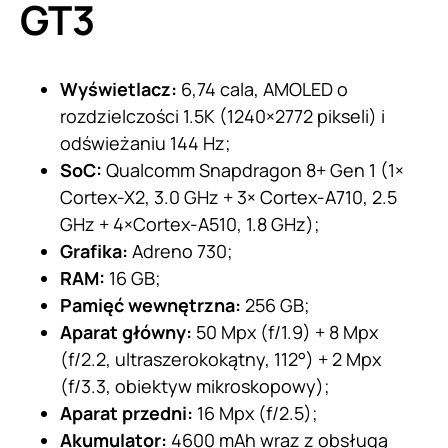
GT3
Wyświetlacz:
6,74 cala, AMOLED o
rozdzielczości 1.5K (1240×2772 pikseli) i
odświeżaniu 144 Hz;
SoC:
Qualcomm Snapdragon 8+ Gen 1 (1×
Cortex-X2, 3.0 GHz + 3× Cortex-A710, 2.5
GHz + 4×Cortex-A510, 1.8 GHz);
Grafika:
Adreno 730;
RAM:
16 GB;
Pamięć wewnętrzna:
256 GB;
Aparat główny:
50 Mpx (f/1.9) + 8 Mpx
(f/2.2, ultraszerokokątny, 112°) + 2 Mpx
(f/3.3, obiektyw mikroskopowy);
Aparat przedni:
16 Mpx (f/2.5);
Akumulator:
4600 mAh wraz z obsługą