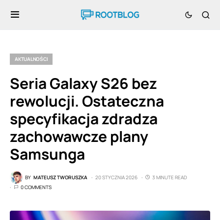
AKTUALNOŚCI
Seria Galaxy S26 bez
rewolucji. Ostateczna
specyfikacja zdradza
zachowawcze plany
Samsunga
BY
MATEUSZ TWORUSZKA
20 STYCZNIA 2026
3 MINUTE READ
0 COMMENTS