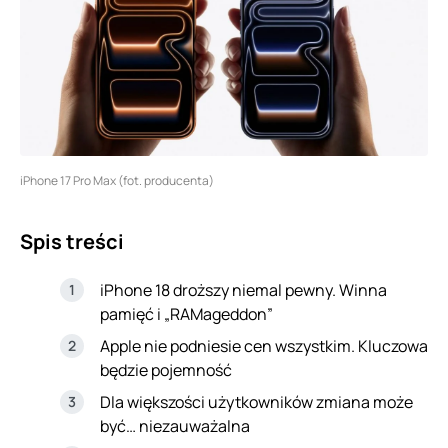
iPhone 17 Pro Max (fot. producenta)
Spis treści
iPhone 18 droższy niemal pewny. Winna
pamięć i „RAMageddon”
Apple nie podniesie cen wszystkim. Kluczowa
będzie pojemność
Dla większości użytkowników zmiana może
być… niezauważalna