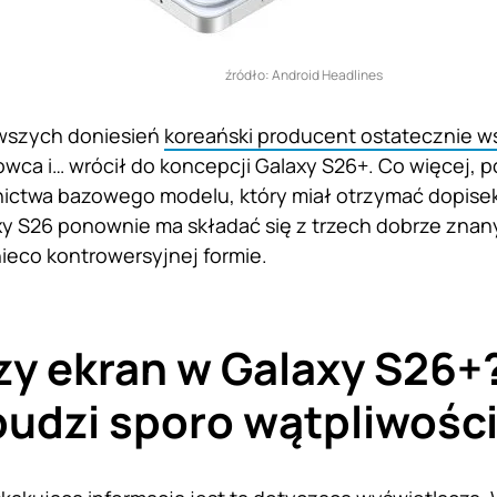
źródło: Android Headlines
wszych doniesień
koreański producent ostatecznie w
wca i… wrócił do koncepcji Galaxy S26+. Co więcej,
ctwa bazowego modelu, który miał otrzymać dopisek „
y S26 ponownie ma składać się z trzech dobrze znan
ieco kontrowersyjnej formie.
y ekran w Galaxy S26+?
budzi sporo wątpliwośc