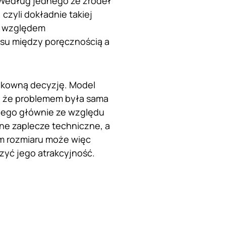
. Według jednego ze źródeł
czyli dokładnie takiej
na względem
isu między poręcznością a
zykowną decyzję. Model
zyć, że problemem była sama
 niego głównie ze względu
ne zaplecze techniczne, a
em rozmiaru może więc
zyć jego atrakcyjność.