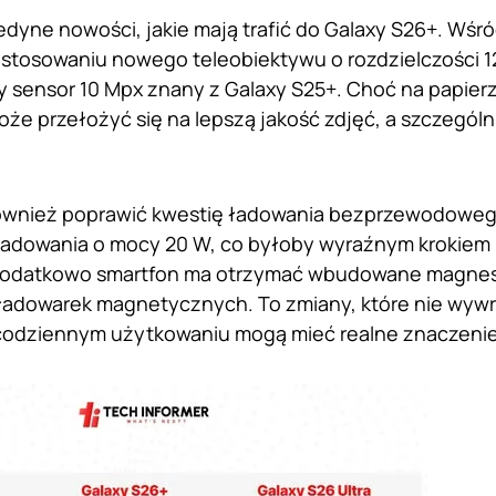
jedyne nowości, jakie mają trafić do Galaxy S26+. Wśr
astosowaniu nowego teleobiektywu o rozdzielczości 12
sensor 10 Mpx znany z Galaxy S25+. Choć na papierz
może przełożyć się na lepszą jakość zdjęć, a szczegól
wnież poprawić kwestię ładowania bezprzewodowego
ładowania o mocy 20 W, co byłoby wyraźnym krokie
Dodatkowo smartfon ma otrzymać wbudowane magnesy
 ładowarek magnetycznych. To zmiany, które nie wywr
 codziennym użytkowaniu mogą mieć realne znaczenie