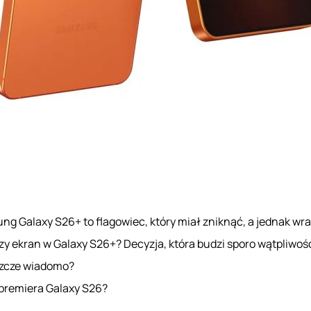
g Galaxy S26+ to flagowiec, który miał zniknąć, a jednak wr
y ekran w Galaxy S26+? Decyzja, która budzi sporo wątpliwoś
szcze wiadomo?
 premiera Galaxy S26?