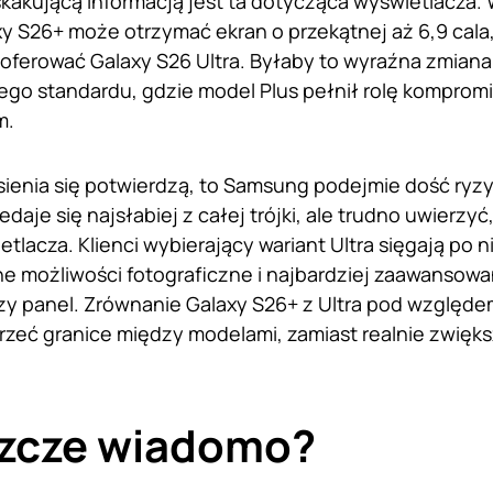
skakującą informacją jest ta dotycząca wyświetlacza
 S26+ może otrzymać ekran o przekątnej aż 6,9 cala, 
 oferować Galaxy S26 Ultra. Byłaby to wyraźna zmia
o standardu, gdzie model Plus pełnił rolę komprom
m.
esienia się potwierdzą, to Samsung podejmie dość ry
zedaje się najsłabiej z całej trójki, ale trudno uwier
etlacza. Klienci wybierający wariant Ultra sięgają po
 możliwości fotograficzne i najbardziej zaawansowa
szy panel. Zrównanie Galaxy S26+ z Ultra pod względ
zeć granice między modelami, zamiast realnie zwięks
szcze wiadomo?