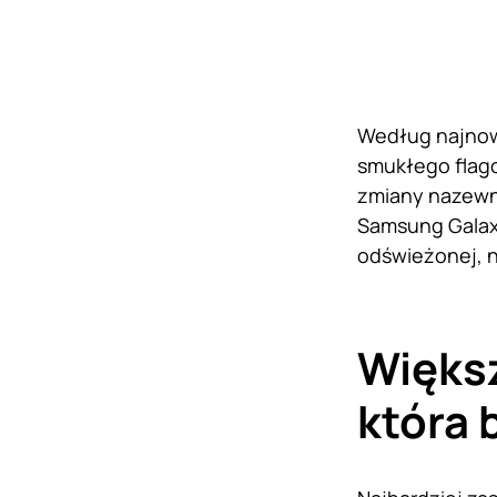
Według najno
smukłego flago
zmiany nazewni
Samsung Galax
odświeżonej, n
Większ
która 