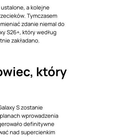
ustalone, a kolejne
przecieków. Tymczasem
zmieniać zdanie niemal do
laxy S26+, który według
tnie zakładano.
wiec, który
Galaxy S zostanie
o planach wprowadzenia
ugerowało definitywne
ować nad supercienkim