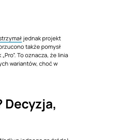
strzymał
jednak projekt
 porzucono także pomysł
Pro”. To oznacza, że linia
ych wariantów, choć w
 Decyzja,
i