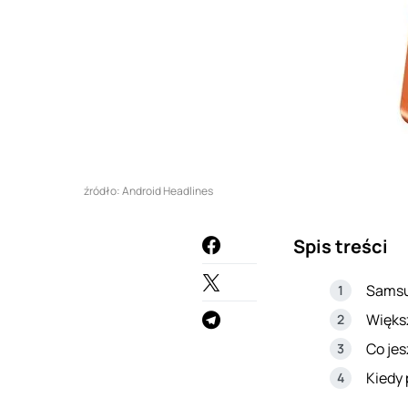
źródło: Android Headlines
Spis treści
Samsun
Większ
Co je
Kiedy