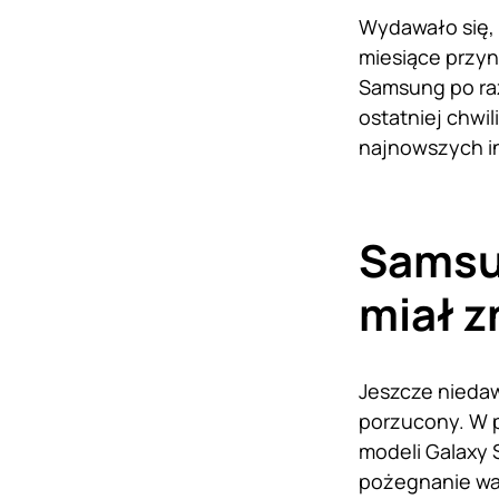
Wydawało się, 
miesiące przy
Samsung po raz
ostatniej chwil
najnowszych in
Samsun
miał z
Jeszcze niedaw
porzucony. W p
modeli Galaxy 
pożegnanie war