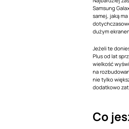
Najbardziej za
Samsung Galaxy
samej, jaką ma
dotychczasoweg
dużym ekrane
Jeżeli te doni
Plus od lat spr
wielkość wyświ
na rozbudowane
nie tylko więk
dodatkowo zatr
Co je