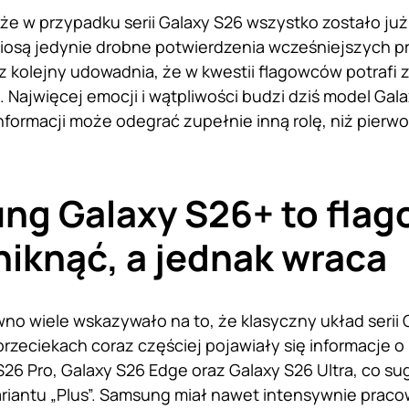
że w przypadku serii Galaxy S26 wszystko zostało już 
niosą jedynie drobne potwierdzenia wcześniejszych 
 kolejny udowadnia, że w kwestii flagowców potrafi 
i. Najwięcej emocji i wątpliwości budzi dziś model Ga
formacji może odegrać zupełnie inną rolę, niż pierwo
g Galaxy S26+ to flago
niknąć, a jednak wraca
no wiele wskazywało na to, że klasyczny układ serii 
rzeciekach coraz częściej pojawiały się informacje 
S26 Pro, Galaxy S26 Edge oraz Galaxy S26 Ultra, co s
iantu „Plus”. Samsung miał nawet intensywnie prac