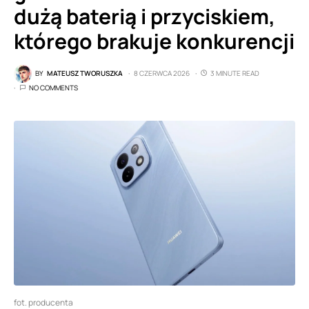
dużą baterią i przyciskiem,
którego brakuje konkurencji
BY
MATEUSZ TWORUSZKA
8 CZERWCA 2026
3 MINUTE READ
NO COMMENTS
fot. producenta