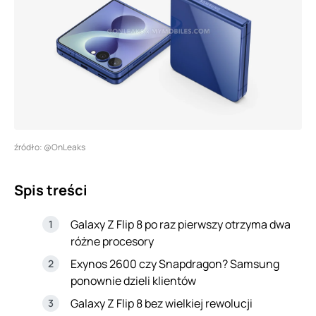
źródło: @OnLeaks
Spis treści
Galaxy Z Flip 8 po raz pierwszy otrzyma dwa
różne procesory
Exynos 2600 czy Snapdragon? Samsung
ponownie dzieli klientów
Galaxy Z Flip 8 bez wielkiej rewolucji