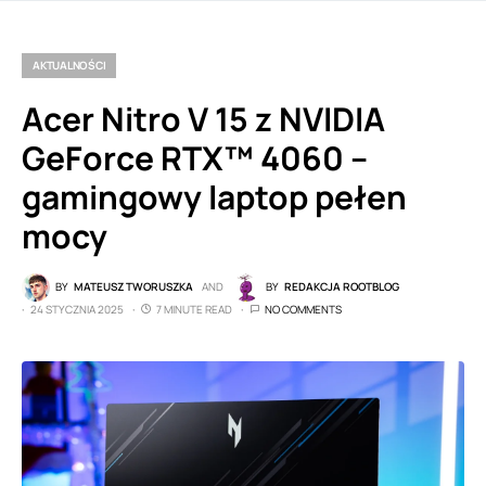
AKTUALNOŚCI
Acer Nitro V 15 z NVIDIA
GeForce RTX™ 4060 –
gamingowy laptop pełen
mocy
BY
MATEUSZ TWORUSZKA
AND
BY
REDAKCJA ROOTBLOG
24 STYCZNIA 2025
7 MINUTE READ
NO COMMENTS