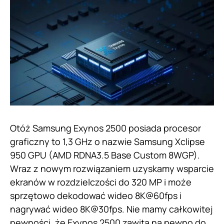
Otóż Samsung Exynos 2500 posiada procesor
graficzny to 1,3 GHz o nazwie Samsung Xclipse
950 GPU (AMD RDNA3.5 Base Custom 8WGP).
Wraz z nowym rozwiązaniem uzyskamy wsparcie
ekranów w rozdzielczości do 320 MP i może
sprzętowo dekodować wideo 8K@60fps i
nagrywać wideo 8K@30fps. Nie mamy całkowitej
pewności, że Exynos 2500 zawita na pewno do