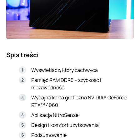
Spis treści
Wyświetlacz, który zachwyca
Pamięć RAM DDR5 – szybkość i
niezawodność
Wydajna karta graficzna NVIDIA® GeForce
RTX™ 4060
Aplikacja NitroSense
Design i komfort użytkowania
Podsumowanie