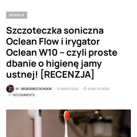
RECENZJE
Szczoteczka soniczna
Oclean Flow i irygator
Oclean W10 – czyli proste
dbanie o higienę jamy
ustnej! [RECENZJA]
BY
GRZEGORZ CICHOCKI
15 MARCA 2022
6 MINUTE READ
NO COMMENTS