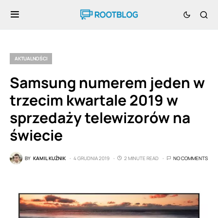
AKTUALNOŚCI
Samsung numerem jeden w
trzecim kwartale 2019 w
sprzedaży telewizorów na
świecie
BY
KAMIL KUŹNIK
4 GRUDNIA 2019
2 MINUTE READ
NO COMMENTS