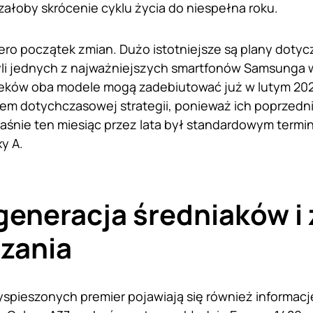
załoby skrócenie cyklu życia do niespełna roku.
ero początek zmian. Dużo istotniejsze są plany dotyc
zyli jednych z najważniejszych smartfonów Samsung
eków oba modele mogą zadebiutować już w lutym 202
m dotychczasowej strategii, ponieważ ich poprzednicy
łaśnie ten miesiąc przez lata był standardowym termi
y A.
eneracja średniaków i
zania
zyspieszonych premier pojawiają się również informac