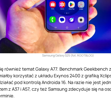
Samsung Galaxy S25 (fot. ROOTBLOG)
się również temat Galaxy A77. Benchmark Geekbench zd
miałby korzystać z układu Exynos 2400 z grafiką Xcli
ziałać pod kontrolą Androida 16. Na razie nie jest jed
zem z A37 i A57, czy też Samsung zdecyduje się na o
rminie.