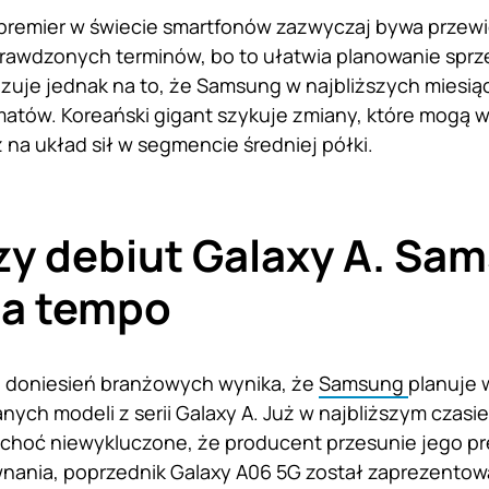
remier w świecie smartfonów zazwyczaj bywa przewi
prawdzonych terminów, bo to ułatwia planowanie sprz
uje jednak na to, że Samsung w najbliższych miesią
atów. Koreański gigant szykuje zmiany, które mogą w
ż na układ sił w segmencie średniej półki.
y debiut Galaxy A. Sa
ia tempo
 doniesień branżowych wynika, że
Samsung
planuje 
nych modeli z serii Galaxy A. Już w najbliższym czas
 choć niewykluczone, że producent przesunie jego p
wnania, poprzednik Galaxy A06 5G został zaprezento