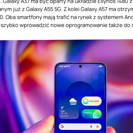
 Galaxy A37 ma być oparty na układzie Exynos 1480 z g
nym już z Galaxy A55 5G. Z kolei Galaxy A57 ma otrz
0. Oba smartfony mają trafić na rynek z systemem And
szybko wprowadzić nowe oprogramowanie także do śr