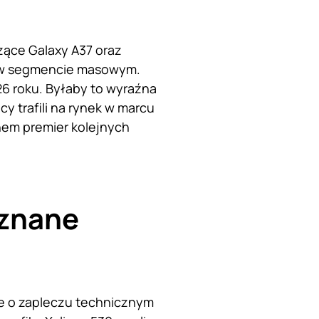
zące Galaxy A37 oraz
a w segmencie masowym.
6 roku. Byłaby to wyraźna
 trafili na rynek w marcu
nem premier kolejnych
 znane
je o zapleczu technicznym