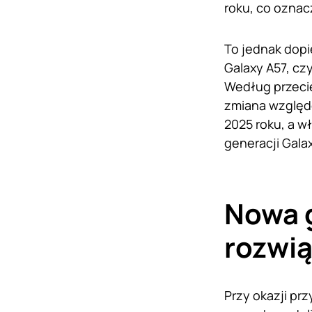
roku, co oznac
To jednak dopi
Galaxy A57, c
Według przeci
zmiana względe
2025 roku, a w
generacji Galax
Nowa g
rozwią
Przy okazji pr