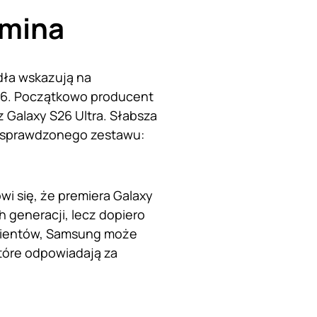
omina
dła wskazują na
S26. Początkowo producent
 Galaxy S26 Ultra. Słabsza
o sprawdzonego zestawu:
i się, że premiera Galaxy
 generacji, lecz dopiero
 klientów, Samsung może
które odpowiadają za