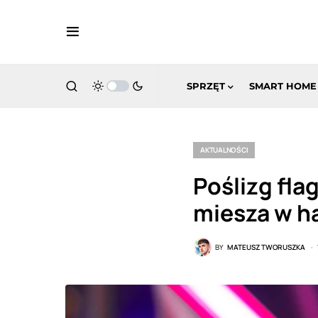
SPRZĘT
SMART HOME
AKTUALNOŚCI
Poślizg fl
miesza w h
BY
MATEUSZ TWORUSZKA