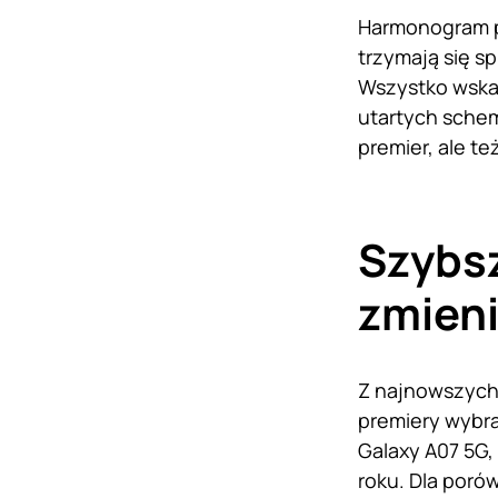
Harmonogram p
trzymają się s
Wszystko wskaz
utartych schem
premier, ale te
Szybsz
zmien
Z najnowszych
premiery wybra
Galaxy A07 5G,
roku. Dla poró