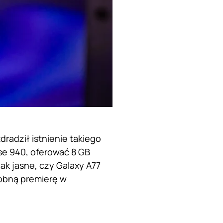
radził istnienie takiego
pse 940, oferować 8 GB
nak jasne, czy Galaxy A77
sobną premierę w