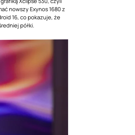
rafiką Xclipse 530, czyli
ymać nowszy Exynos 1680 z
roid 16, co pokazuje, że
edniej półki.