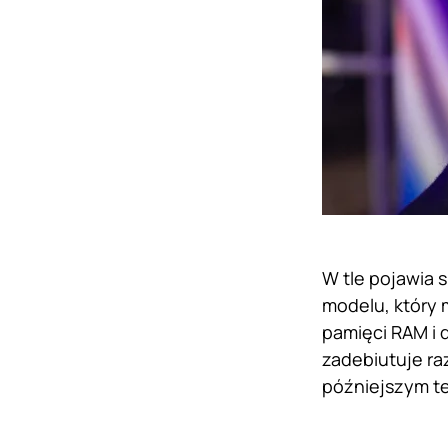
W tle pojawia 
modelu, który 
pamięci RAM i d
zadebiutuje ra
późniejszym te