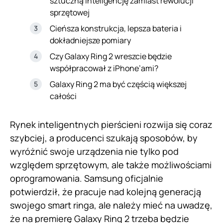
sztuczną inteligencję zamiast rewolucji
sprzętowej
Cieńsza konstrukcja, lepsza bateria i
dokładniejsze pomiary
Czy Galaxy Ring 2 wreszcie będzie
współpracował z iPhone’ami?
Galaxy Ring 2 ma być częścią większej
całości
Rynek inteligentnych pierścieni rozwija się coraz
szybciej, a producenci szukają sposobów, by
wyróżnić swoje urządzenia nie tylko pod
względem sprzętowym, ale także możliwościami
oprogramowania. Samsung oficjalnie
potwierdził, że pracuje nad kolejną generacją
swojego smart ringa, ale należy mieć na uwadzę,
że na premierę Galaxy Ring 2 trzeba będzie