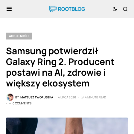
AKTUALNOŚCI
Samsung potwierdził
Galaxy Ring 2. Producent
postawi na AI, zdrowie i
większy ekosystem
BY
MATEUSZ TWORUSZKA
4 LIPCA 2026
4 MINUTE READ
0 COMMENTS