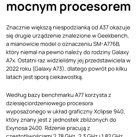
mocnym procesorem
Znacznie większą niespodzianką od A37 okazuje
się drugie urządzenie znalezione w Geekbench,
a mianowicie model o oznaczeniu SM-A776B,
który niemal na pewno należy do rodziny Galaxy
A7x. Ostatni raz widzieliśmy jej przedstawiciela w
2022 roku (Galaxy A73), dlatego powrót po kilku
latach jest sporą ciekawostką.
Według bazy benchmarku A77 korzysta z
dziesięciordzeniowego procesora
wyposażonego w układ graficzny Xclipse 940,
który znany jest z jednostek zbliżonych do
Exynosa 2400. Rdzenie pracują z
częstotliwościami 2,78 GHz, 2,3 GHz i 1,82 GHz,