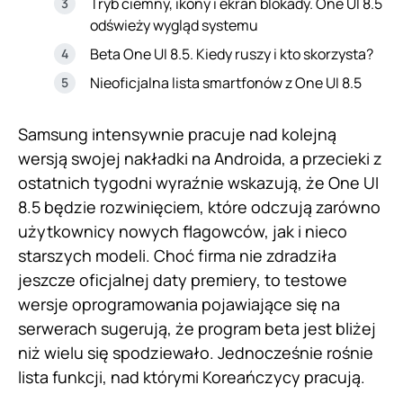
Tryb ciemny, ikony i ekran blokady. One UI 8.5
odświeży wygląd systemu
Beta One UI 8.5. Kiedy ruszy i kto skorzysta?
Nieoficjalna lista smartfonów z One UI 8.5
Samsung intensywnie pracuje nad kolejną
wersją swojej nakładki na Androida, a przecieki z
ostatnich tygodni wyraźnie wskazują, że One UI
8.5 będzie rozwinięciem, które odczują zarówno
użytkownicy nowych flagowców, jak i nieco
starszych modeli. Choć firma nie zdradziła
jeszcze oficjalnej daty premiery, to testowe
wersje oprogramowania pojawiające się na
serwerach sugerują, że program beta jest bliżej
niż wielu się spodziewało. Jednocześnie rośnie
lista funkcji, nad którymi Koreańczycy pracują.