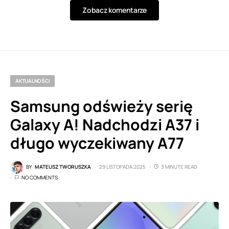
Zobacz komentarze
AKTUALNOŚCI
Samsung odświeży serię
Galaxy A! Nadchodzi A37 i
długo wyczekiwany A77
BY
MATEUSZ TWORUSZKA
29 LISTOPADA 2025
3 MINUTE READ
NO COMMENTS