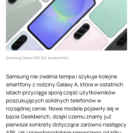
Samsung Galaxy A56 (fot. producenta)
Samsung nie zwalnia tempa i szykuje kolejne
smartfony z rodziny Galaxy A, która w ostatnich
latach przyciąga sporą część użytkowników
poszukujących solidnych telefonów w
rozsądnej cenie. Nowe modele pojawiły się w
bazie Geekbench, dzięki czemu znamy już
pierwsze konkrety dotyczące zarówno następcy
A36, jak i prawdopodobnie pierwszego od kilku