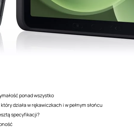
ymałość ponad wszystko
 który działa w rękawiczkach i w pełnym słońcu
esztą specyfikacji?
pność