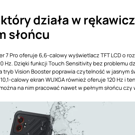
 który działa w rękawicz
m słońcu
r 7 Pro oferuje 6,6-calowy wyświetlacz TFT LCD o rozd
0 Hz. Dzięki funkcji Touch Sensitivity bez problemu d
a tryb Vision Booster poprawia czytelność w jasnym św
i 10,1-calowy ekran WUXGA również oferuje 120 Hz i t
e można na nim pracować nawet w pełnym słońcu czy 