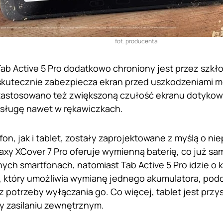
fot. producenta
Tab Active 5 Pro dodatkowo chroniony jest przez szkło 
 skutecznie zabezpiecza ekran przed uszkodzeniami 
zastosowano też zwiększoną czułość ekranu dotykow
sługę nawet w rękawiczkach.
on, jak i tablet, zostały zaprojektowane z myślą o ni
laxy XCover 7 Pro oferuje wymienną baterię, co już sa
ch smartfonach, natomiast Tab Active 5 Pro idzie o kr
 który umożliwia wymianę jednego akumulatora, podcz
 potrzeby wyłączania go. Co więcej, tablet jest przy
rzy zasilaniu zewnętrznym.