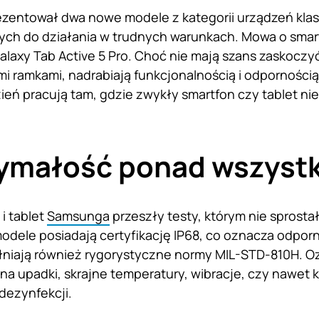
entował dwa nowe modele z kategorii urządzeń klasy
ch do działania w trudnych warunkach. Mowa o smart
Galaxy Tab Active 5 Pro. Choć nie mają szans zaskoc
mi ramkami, nadrabiają funkcjonalnością i odpornością.
ień pracują tam, gdzie zwykły smartfon czy tablet nie
ymałość ponad wszyst
i tablet
Samsunga
przeszły testy, którym nie sprosta
odele posiadają certyfikację IP68, co oznacza odporno
pełniają również rygorystyczne normy MIL-STD-810H. O
a upadki, skrajne temperatury, wibracje, czy nawet k
dezynfekcji.