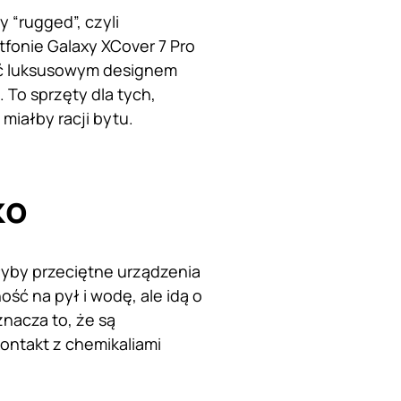
 “rugged”, czyli
fonie Galaxy XCover 7 Pro
zyć luksusowym designem
 To sprzęty dla tych,
 miałby racji bytu.
ko
łyby przeciętne urządzenia
ść na pył i wodę, ale idą o
znacza to, że są
ontakt z chemikaliami