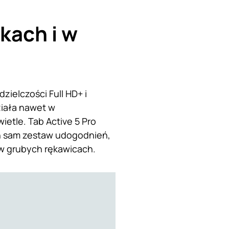
kach i w
zielczości Full HD+ i
ziała nawet w
ietle. Tab Active 5 Pro
en sam zestaw udogodnień,
w grubych rękawicach.