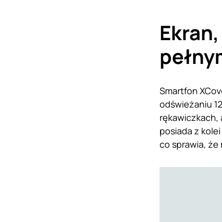
Ekran,
pełny
Smartfon XCove
odświeżaniu 12
rękawiczkach, 
posiada z kole
co sprawia, ż