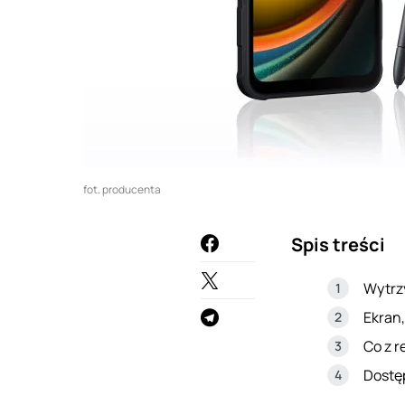
fot. producenta
Spis treści
Wytrz
Ekran,
Co z r
Dostę